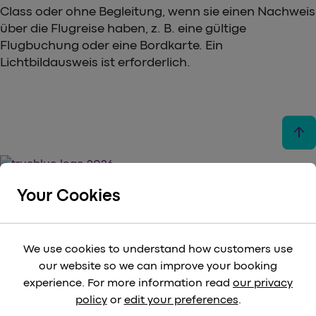
Class oder ohne Begleitung, wenn sie einen Nachweis
über die Flugreise haben, z. B. eine gültige
Flugbuchung oder eine Bordkarte. Ein
Lichtbildausweis ist erforderlich.
arrow_upward
Your Cookies
keyboard_arrow_down
NÜTZLICHE LINKS
We use cookies to understand how customers use
our website so we can improve your booking
keyboard_arrow_down
experience. For more information read
our privacy
RECHTLICH
policy
or
edit your preferences
.