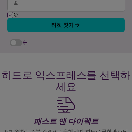
person
info
check
arrow_forward
티켓 찾기
arrow_back
히드로 익스프레스를 선택하
세요
패스트 앤 다이렉트
저희 열차는 15분 간격으로 운행되며, 히드로 공항과 패딩