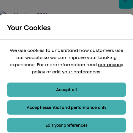
arrow_upward
Your Cookies
keyboard_arrow_down
ANVÄNDBARA LÄNKAR
We use cookies to understand how customers use
our website so we can improve your booking
keyboard_arrow_down
experience. For more information read
our privacy
LAGLIG
policy
or
edit your preferences
.
keyboard_arrow_down
BETALNINGSMETODER
Accept all
Accept essential and performance only
Sitemap (på engelska)
Edit your preferences
© 2026 Heathrow Express. Alla rättigheter förbehållna