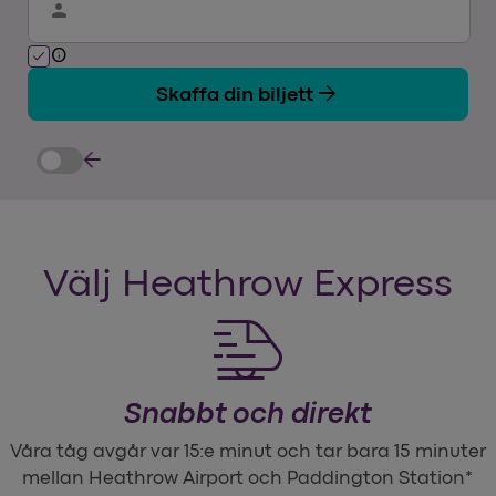
person
info
check
arrow_forward
Skaffa din biljett
arrow_back
Välj Heathrow Express
Snabbt och direkt
Våra tåg avgår var 15:e minut och tar bara 15 minuter
mellan Heathrow Airport och Paddington Station*