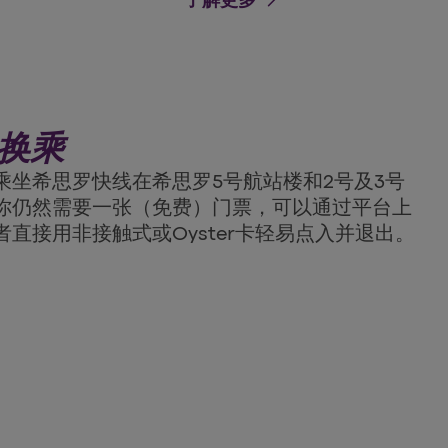
arrow_forward
换乘
乘坐希思罗快线在希思罗5号航站楼和2号及3号
你仍然需要一张（免费）门票，可以通过平台上
直接用非接触式或Oyster卡轻易点入并退出。