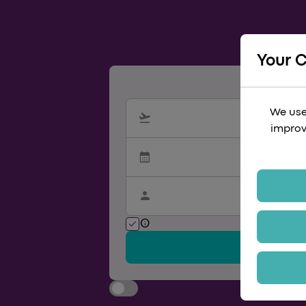
Your 
We use
flight_takeoff
sync_alt
improv
calendar_month
calenda
person
info
check
ar
寻找门票
arrow_back