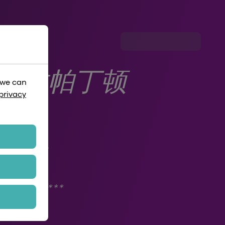
伦敦帕丁顿
 we can
privacy
*
分钟一班
0英镑**
免费旅行***