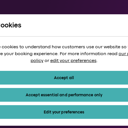
Cookies
希思罗到
 cookies to understand how customers use our website so
train
e your booking experience. For more information read
our 
15分钟*
policy
or
edit your preferences
.
r_month
已应用15%折扣*
Accept all
我们的列车每15
Accept essential and performance only
票价起价为单程1
row_forward
15岁及以下儿童
Edit your preferences