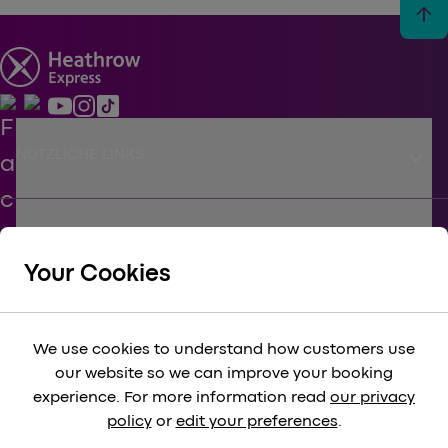
arrow_upward
keyboard_arrow_down
NÜTZLICHE LINKS
keyboard_arrow_down
UNTERSTÜTZEN
Your Cookies
keyboard_arrow_down
KÖRPERSCHAFTLICH
We use cookies to understand how customers use
our website so we can improve your booking
keyboard_arrow_down
experience. For more information read
our privacy
RECHTLICH
policy
or
edit your preferences
.