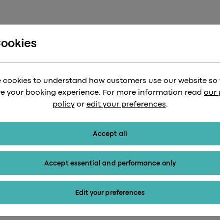
Cookies
 cookies to understand how customers use our website so
e your booking experience. For more information read
our 
 Geheimnisse für ein 
policy
or
edit your preferences
.
cks mit Heathrow Expr
Accept all
Accept essential and performance only
Edit your preferences