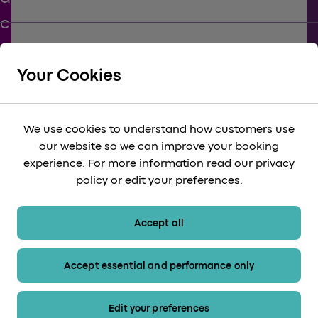
keyboard_arrow_down
UNTERSTÜTZEN
Your Cookies
keyboard_arrow_down
KÖRPERSCHAFTLICH
We use cookies to understand how customers use
our website so we can improve your booking
keyboard_arrow_down
experience. For more information read
our privacy
RECHTLICH
policy
or
edit your preferences
.
keyboard_arrow_down
ZAHLUNGSMETHODEN
Accept all
Accept essential and performance only
Sitemap
Edit your preferences
© 2026 Heathrow Express. Alle Rechte vorbehalten