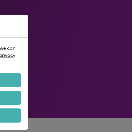
 we can
privacy