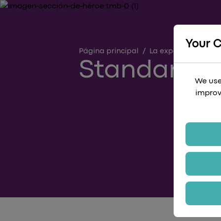
Your 
Página principal
/
La experiencia a b
Standard C
We use
improv