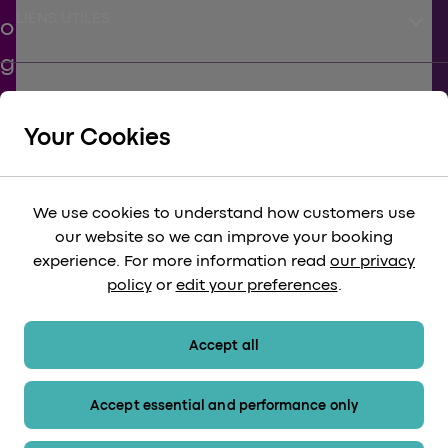
keyboard_arrow_down
LIENS UTILES
keyboard_arrow_down
SOUTIEN
Your Cookies
keyboard_arrow_down
CORPORATIF
We use cookies to understand how customers use
our website so we can improve your booking
keyboard_arrow_down
experience. For more information read
our privacy
LÉGAL
policy
or
edit your preferences
.
keyboard_arrow_down
MÉTHODES DE PAIEMENT
Accept all
Accept essential and performance only