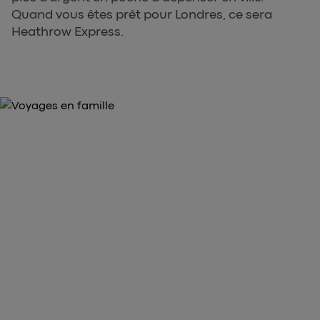
Quand vous êtes prêt pour Londres, ce sera
Heathrow Express.
ACHETEZ VOS BILLETS DÈS MAINTENANT
Achetez vos billets pour
Heathrow Express ici
arrow_forward
Réservez vos billets