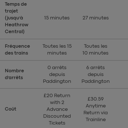
Temps de
trajet
15 minutes
27 minutes
(jusqu’à
Heathrow
Central)
Toutes les 15
Toutes les
Fréquence
minutes
10 minutes
des trains
0 arrêts
6 arrêts
Nombre
depuis
depuis
d’arrêts
Paddington
Paddington
£20 Return
£30.59
with 2
Anytime
Coût
Advance
Return via
Discounted
Trainline
Tickets