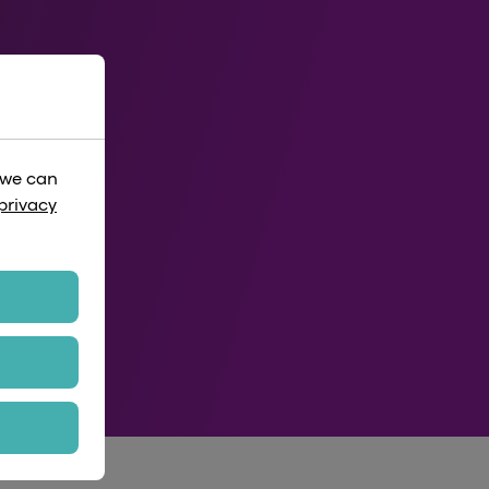
 we can
privacy