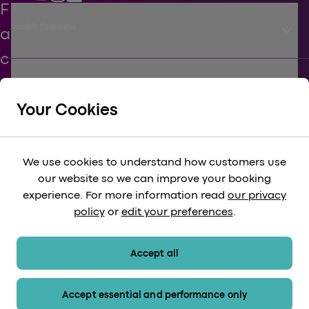
keyboard_arrow_down
उपयोगी लिङ्कहरू
keyboard_arrow_down
जीविका
Your Cookies
keyboard_arrow_down
कॉर्पोरेट
We use cookies to understand how customers use
our website so we can improve your booking
keyboard_arrow_down
experience. For more information read
our privacy
विधि-सम्‍मत
policy
or
edit your preferences
.
keyboard_arrow_down
भुगतान की विधि
Accept all
Accept essential and performance only