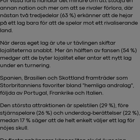
För vissa fans handlar det mindre om att stödja en
annan nation och mer om att se rivaler förlora, där
nästan två tredjedelar (63 %) erkänner att de hejar
på ett lag bara för att de spelar mot ett rivaliserande
land.
När deras eget lag är ute ur tävlingen skiftar
lojaliteterna snabbt. Mer än hälften av fansen (54 %)
medger att de byter lojalitet eller antar ett nytt lag
under en turnering.
Spanien, Brasilien och Skottland framträder som
Storbritanniens favoriter bland "hemliga andralag",
följda av Portugal, Frankrike och Italien.
Den största attraktionen är spelstilen (29 %), före
stjärnspelare (26 %) och underdog-berättelser (22 %),
medan 17 % säger att de helt enkelt väljer ett lag för
nöjes skull.