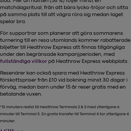
sida. Mer än hälften (56 %) följer minst en
matchdagsritual, från att bära lycko-tröjor och sitta
på samma plats till att vägra röra sig medan laget
spelar bra.
För supportrar som planerar att göra sommarens
turnering till en resa utomlands kommer rabatterade
biljetter till Heathrow Express att finnas tillgängliga
under den begränsade kampanjperioden, med
fullständiga villkor
på Heathrow Express webbplats.
Resenärer kan också spara med Heathrow Express
förskottspriser från £10 vid bokning minst 30 dagar i
förväg, medan barn under 15 år reser gratis med en
betalande vuxen.
*15 minuters restid till Heathrow Terminals 2 & 3 med ytterligare 6
minuter till Terminal 5. En gratis transfer till Terminal 4 tar ytterligare 4
minuter.