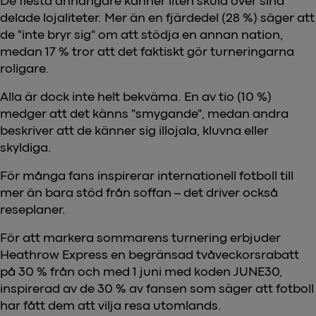
De flesta anhängare känner liten skuld över sina
delade lojaliteter. Mer än en fjärdedel (28 %) säger att
de "inte bryr sig" om att stödja en annan nation,
medan 17 % tror att det faktiskt gör turneringarna
roligare.
Alla är dock inte helt bekväma. En av tio (10 %)
medger att det känns "smygande", medan andra
beskriver att de känner sig illojala, kluvna eller
skyldiga.
För många fans inspirerar internationell fotboll till
mer än bara stöd från soffan – det driver också
reseplaner.
För att markera sommarens turnering erbjuder
Heathrow Express en begränsad tvåveckorsrabatt
på 30 % från och med 1 juni med koden JUNE30,
inspirerad av de 30 % av fansen som säger att fotboll
har fått dem att vilja resa utomlands.