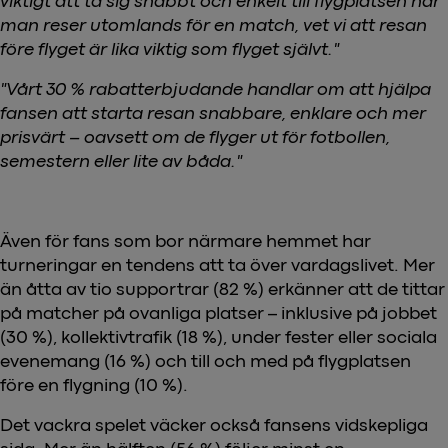
viktigt att ta sig snabbt och enkelt till flygplatsen när
man reser utomlands för en match, vet vi att resan
före flyget är lika viktig som flyget självt."
"Vårt 30 % rabatterbjudande handlar om att hjälpa
fansen att starta resan snabbare, enklare och mer
prisvärt – oavsett om de flyger ut för fotbollen,
semestern eller lite av båda."
Även för fans som bor närmare hemmet har
turneringar en tendens att ta över vardagslivet. Mer
än åtta av tio supportrar (82 %) erkänner att de tittar
på matcher på ovanliga platser – inklusive på jobbet
(30 %), kollektivtrafik (18 %), under fester eller sociala
evenemang (16 %) och till och med på flygplatsen
före en flygning (10 %).
Det vackra spelet väcker också fansens vidskepliga