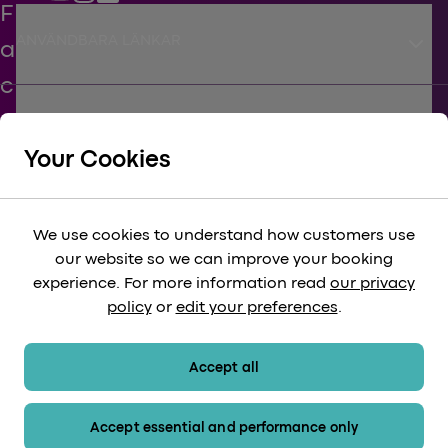
keyboard_arrow_down
ANVÄNDBARA LÄNKAR
keyboard_arrow_down
STÖD
Your Cookies
keyboard_arrow_down
FÖRETAGS
We use cookies to understand how customers use
our website so we can improve your booking
keyboard_arrow_down
experience. For more information read
our privacy
LAGLIG
policy
or
edit your preferences
.
keyboard_arrow_down
BETALNINGSMETODER
Accept all
Accept essential and performance only