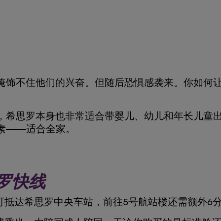
掩饰不住他们的兴奋。但随后恐惧感袭来。你如何
，希思罗本身也非常适合带婴儿、幼儿和年长儿童
素——适合全家。
罗快线
可抵达希思罗中央车站，前往5号航站楼还需额外6