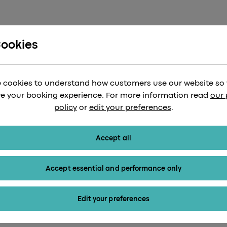
Cookies
 cookies to understand how customers use our website so
e your booking experience. For more information read
our 
了解我们为小旅行者提
policy
or
edit your preferences
.
Accept all
Accept essential and performance only
Edit your preferences