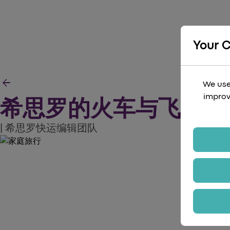
Your 
arrow_back
We use
improv
希思罗的火车与飞机：
| 希思罗快运编辑团队