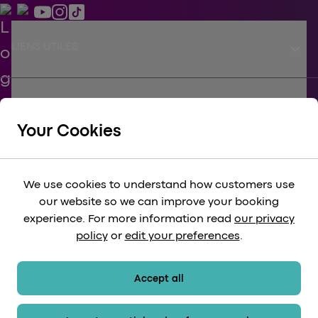
keyboard_arrow_down
LIENS UTILES
keyboard_arrow_down
SOUTIEN
Your Cookies
keyboard_arrow_down
CORPORATIF
We use cookies to understand how customers use
our website so we can improve your booking
keyboard_arrow_down
experience. For more information read
our privacy
LÉGAL
policy
or
edit your preferences
.
keyboard_arrow_down
MÉTHODES DE PAIEMENT
Accept all