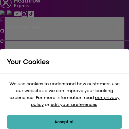
keyboard_arrow_down
NÜTZLICHE LINKS
keyboard_arrow_down
UNTERSTÜTZEN
Your Cookies
keyboard_arrow_down
KÖRPERSCHAFTLICH
We use cookies to understand how customers use
our website so we can improve your booking
keyboard_arrow_down
experience. For more information read
our privacy
RECHTLICH
policy
or
edit your preferences
.
keyboard_arrow_down
ZAHLUNGSMETHODEN
Accept all