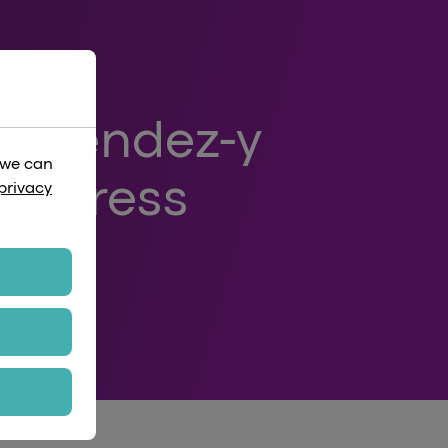
et rendez-y
 we can
 Express
privacy