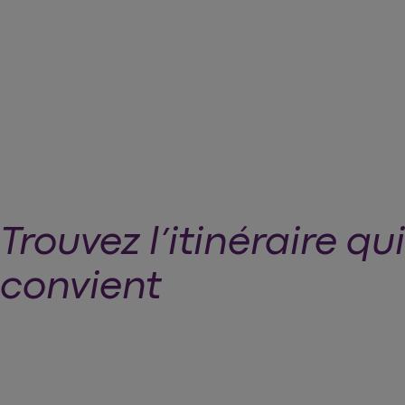
arrow_forward
Réservez vos billets
Trouvez l’itinéraire qu
convient