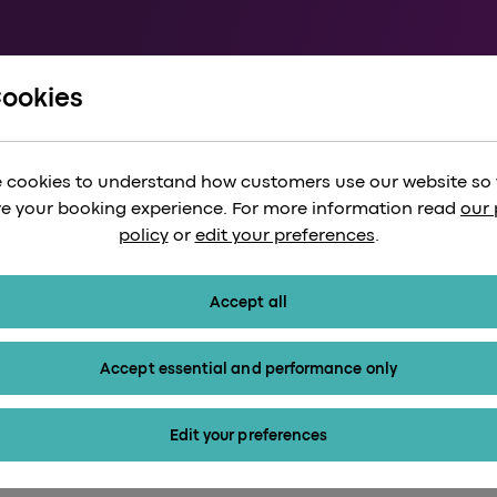
Cookies
w Express contre National Express
us pour Heathrow 
 cookies to understand how customers use our website so
tes avec Heathrow
e your booking experience. For more information read
our 
policy
or
edit your preferences
.
Accept all
Accept essential and performance only
Edit your preferences