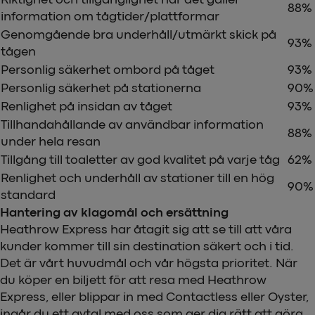
88%
information om tågtider/plattformar
Genomgående bra underhåll/utmärkt skick på
93%
tågen
Personlig säkerhet ombord på tåget
93%
Personlig säkerhet på stationerna
90%
Renlighet på insidan av tåget
93%
Tillhandahållande av användbar information
88%
under hela resan
Tillgång till toaletter av god kvalitet på varje tåg
62%
Renlighet och underhåll av stationer till en hög
90%
standard
Hantering av klagomål och ersättning
Heathrow Express har åtagit sig att se till att våra
kunder kommer till sin destination säkert och i tid.
Det är vårt huvudmål och vår högsta prioritet. När
du köper en biljett för att resa med Heathrow
Express, eller blippar in med Contactless eller Oyster,
ingår du ett avtal med oss som ger dig rätt att göra