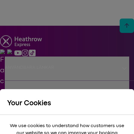
arrow_upward
keyboard_arrow_down
ANVÄNDBARA LÄNKAR
keyboard_arrow_down
STÖD
Your Cookies
keyboard_arrow_down
FÖRETAGS
We use cookies to understand how customers use
our website so we can improve your booking