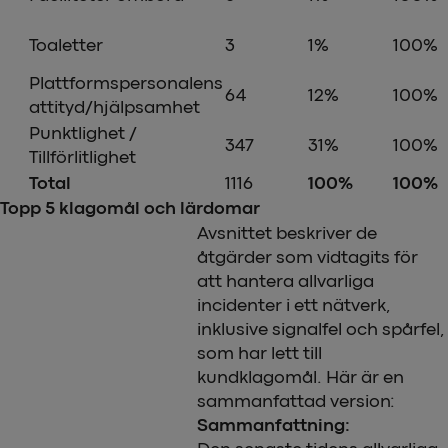
Toaletter
3
1%
100%
Plattformspersonalens
64
12%
100%
attityd/hjälpsamhet
Punktlighet /
347
31%
100%
Tillförlitlighet
Total
1116
100%
100%
Topp 5 klagomål och lärdomar
Avsnittet beskriver de
åtgärder som vidtagits för
att hantera allvarliga
incidenter i ett nätverk,
inklusive signalfel och spårfel,
som har lett till
kundklagomål. Här är en
sammanfattad version:
Sammanfattning: