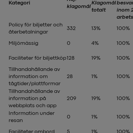
Kategori
Klagomål
besva
klagomål
totalt
inom 
arbet
Policy för biljetter och
332
13%
100%
återbetalningar
Miljömässig
0
4%
100%
Faciliteter för biljettköp
128
19%
100%
Tillhandahållande av
information om
28
1%
100%
tågtider/plattformar
Tillhandahållande av
information på
209
19%
100%
webbplats och app
Information under
0
1%
100%
resan
Faciliteter ombord
5
1%
100%