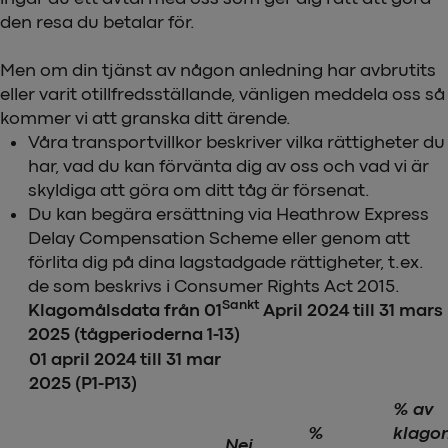
den resa du betalar för.
Men om din tjänst av någon anledning har avbrutits
eller varit otillfredsställande, vänligen meddela oss så
kommer vi att granska ditt ärende.
Våra transportvillkor beskriver vilka rättigheter du
har, vad du kan förvänta dig av oss och vad vi är
skyldiga att göra om ditt tåg är försenat.
Du kan begära ersättning via Heathrow Express
Delay Compensation Scheme eller genom att
förlita dig på dina lagstadgade rättigheter, t.ex.
de som beskrivs i Consumer Rights Act 2015.
Sankt
Klagomålsdata från 01
April 2024 till 31 mars
2025 (tågperioderna 1-13)
01 april 2024 till 31 mar
2025 (P1-P13)
% av
%
klago
Nej.