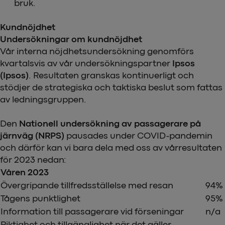
bruk.
Kundnöjdhet
Undersökningar om kundnöjdhet
Vår interna nöjdhetsundersökning genomförs
kvartalsvis av vår undersökningspartner
Ipsos
(Ipsos)
. Resultaten granskas kontinuerligt och
stödjer de strategiska och taktiska beslut som fattas
av ledningsgruppen.
Den
Nationell undersökning av passagerare på
järnväg (NRPS)
pausades under COVID-pandemin
och därför kan vi bara dela med oss av vårresultaten
för 2023 nedan:
Våren 2023
Övergripande tillfredsställelse med resan
94%
Tågens punktlighet
95%
Information till passagerare vid förseningar
n/a
Riktighet och tillgänglighet när det gäller