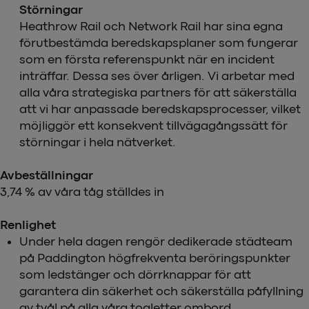
Störningar
Heathrow Rail och Network Rail har sina egna
förutbestämda beredskapsplaner som fungerar
som en första referenspunkt när en incident
inträffar. Dessa ses över årligen. Vi arbetar med
alla våra strategiska partners för att säkerställa
att vi har anpassade beredskapsprocesser, vilket
möjliggör ett konsekvent tillvägagångssätt för
störningar i hela nätverket.
Avbeställningar
3,74 % av våra tåg ställdes in
Renlighet
Under hela dagen rengör dedikerade städteam
på Paddington högfrekventa beröringspunkter
som ledstänger och dörrknappar för att
garantera din säkerhet och säkerställa påfyllning
av tvål på alla våra toaletter ombord.