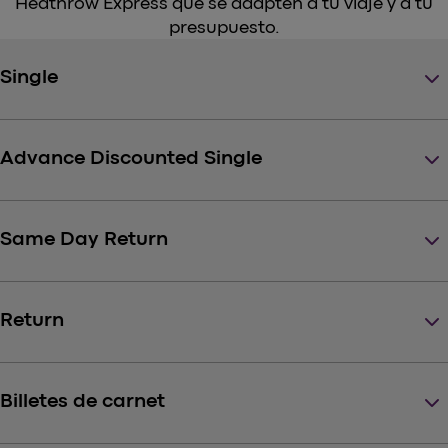
Heathrow Express que se adapten a tu viaje y a tu
presupuesto.
keyboard_arrow_down
Single
keyboard_arrow_down
Advance Discounted Single
keyboard_arrow_down
Same Day Return
keyboard_arrow_down
Return
keyboard_arrow_down
Billetes de carnet