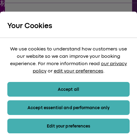
keyboard_arrow_down
支持
Your Cookies
keyboard_arrow_down
企业
We use cookies to understand how customers use
our website so we can improve your booking
keyboard_arrow_down
experience. For more information read
our privacy
法律
policy
or
edit your preferences
.
keyboard_arrow_down
付款方式
Accept all
Accept essential and performance only
网站地图
Edit your preferences
© 2026希思罗快线。保留所有权利