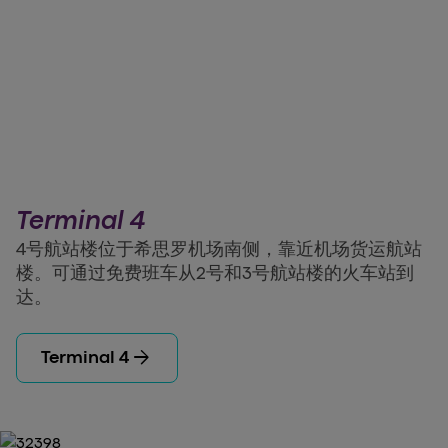
Terminal 4
4号航站楼位于希思罗机场南侧，靠近机场货运航站
楼。可通过免费班车从2号和3号航站楼的火车站到
达。
arrow_forward
Terminal 4