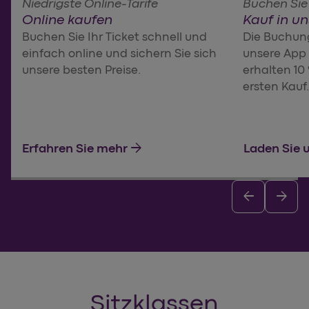
Niedrigste Online-Tarife
Buchen Sie 
Online kaufen
Kauf in u
Buchen Sie Ihr Ticket schnell und
Die Buchung
einfach online und sichern Sie sich
unsere App 
unsere besten Preise.
erhalten 10
ersten Kauf.
arrow_forward
Erfahren Sie mehr
Laden Sie 
arrow_back
arrow_forward
Sitzklassen