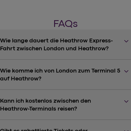
FAQs
keyboard_arrow_down
Wie lange dauert die Heathrow Express-
Fahrt zwischen London und Heathrow?
keyboard_arrow_down
Wie komme ich von London zum Terminal 5
auf Heathrow?
keyboard_arrow_down
Kann ich kostenlos zwischen den
Heathrow-Terminals reisen?
Gibt es rabattierte Tickets oder