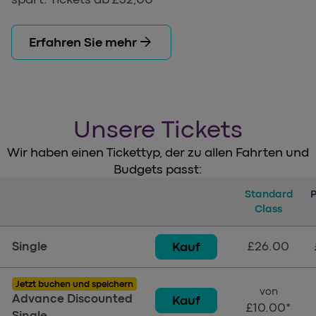
arrow_forward
Erfahren Sie mehr
Unsere Tickets
Wir haben einen Tickettyp, der zu allen Fahrten und
Budgets passt:
Tickets
Standard
Standard
Class
£26.00
Kauf
Single
Jetzt buchen und speichern
von
Advance Discounted
Kauf
£10.00*
Single