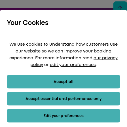
arrow_upward
Your Cookies
We use cookies to understand how customers use
keyboard_arrow_down
NÜTZLICHE LINKS
our website so we can improve your booking
experience. For more information read
our privacy
policy
or
edit your preferences
.
keyboard_arrow_down
UNTERSTÜTZEN
Accept all
keyboard_arrow_down
KÖRPERSCHAFTLICH
Accept essential and performance only
keyboard_arrow_down
Edit your preferences
RECHTLICH