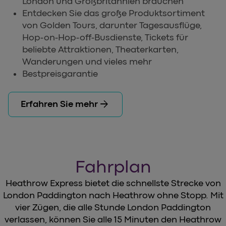
London und Großbritannien brauchen
Entdecken Sie das große Produktsortiment
von Golden Tours, darunter Tagesausflüge,
Hop-on-Hop-off-Busdienste, Tickets für
beliebte Attraktionen, Theaterkarten,
Wanderungen und vieles mehr
Bestpreisgarantie
arrow_forward
Erfahren Sie mehr
Fahrplan
Heathrow Express bietet die schnellste Strecke von
London Paddington nach Heathrow ohne Stopp. Mit
vier Zügen, die alle Stunde London Paddington
verlassen, können Sie alle 15 Minuten den Heathrow