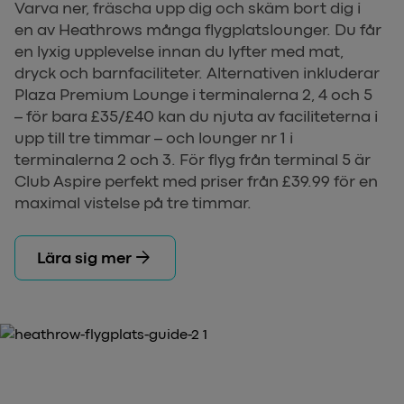
Varva ner, fräscha upp dig och skäm bort dig i
en av Heathrows många flygplatslounger. Du får
en lyxig upplevelse innan du lyfter med mat,
dryck och barnfaciliteter. Alternativen inkluderar
Plaza Premium Lounge i terminalerna 2, 4 och 5
– för bara £35/£40 kan du njuta av faciliteterna i
upp till tre timmar – och lounger nr 1 i
terminalerna 2 och 3. För flyg från terminal 5 är
Club Aspire perfekt med priser från £39.99 för en
maximal vistelse på tre timmar.
arrow_forward
Lära sig mer