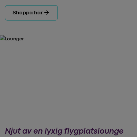
arrow_forward
Shoppa här
Njut av en lyxig flygplatslounge