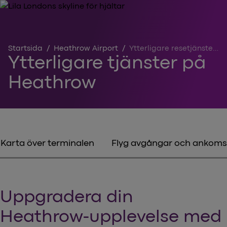
Startsida
/
Heathrow Airport
/
Ytterligare resetjänster på Heathrow
Ytterligare tjänster på
Heathrow
Karta över terminalen
Flyg avgångar och ankoms
Uppgradera din
Heathrow-upplevelse med