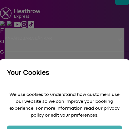
keyboard_arrow_down
ANVÄNDBARA LÄNKAR
keyboard_arrow_down
STÖD
Your Cookies
keyboard_arrow_down
FÖRETAGS
We use cookies to understand how customers use
our website so we can improve your booking
keyboard_arrow_down
experience. For more information read
our privacy
LAGLIG
policy
or
edit your preferences
.