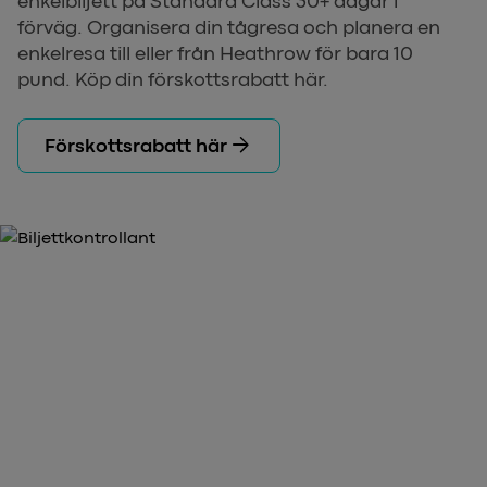
enkelbiljett på Standard Class 30+ dagar i
förväg. Organisera din tågresa och planera en
enkelresa till eller från Heathrow för bara 10
pund. Köp din förskottsrabatt här.
arrow_forward
Förskottsrabatt här