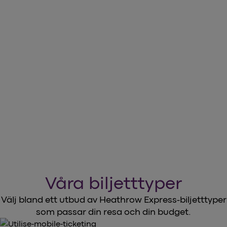
10% RABATT PÅ DITT FÖRSTA KÖP
Ladda ner Heathrow Express-
appen
arrow_forward
Ladda ner vår app
Våra biljetttyper
Välj bland ett utbud av Heathrow Express-biljetttyper
som passar din resa och din budget.