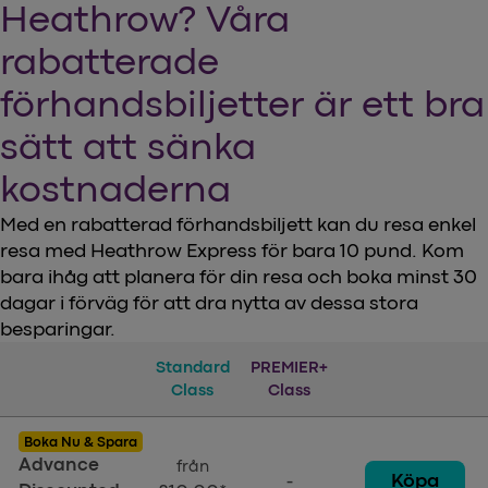
Heathrow? Våra
rabatterade
förhandsbiljetter är ett bra
sätt att sänka
kostnaderna
Med en rabatterad förhandsbiljett kan du resa enkel
resa med Heathrow Express för bara 10 pund. Kom
bara ihåg att planera för din resa och boka minst 30
dagar i förväg för att dra nytta av dessa stora
besparingar.
Biljetter
Standard
Standard Class
PREMIER+
Premier+ Class
Class
Class
Boka Nu & Spara
Advance
från
Köpa
-