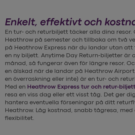
Enkelt, effektivt och kostn
En tur- och returbiljett täcker alla dina resor
Heathrow på semester och tillbaka om två v
på Heathrow Express när du landar utan att 
en ny biljett. Anytime Day Return-biljetter är o
månad, så fungerar även för längre resor. Oc
en älskad när de landar på Heathrow Airport
en överraskning eller inte) är en tur- och returb
Med en
Heathrow Express tur och retur-biljet
resa en viss dag eller ett visst tåg. Det ger dig
hantera eventuella förseningar på ditt returflyg
Heathrow. Låg kostnad, snabb tågresa, med 
flexibilitet.