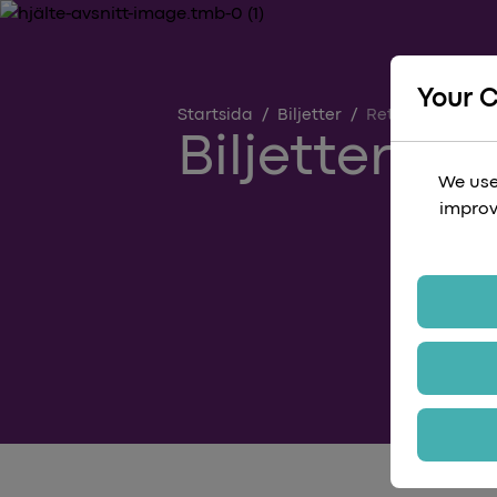
Your 
Startsida
/
Biljetter
/
Returbiljett
Biljetter tu
We use
improv