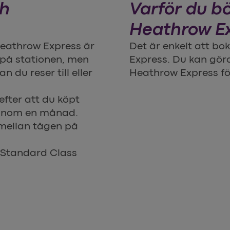
ch
Varför du b
Heathrow E
 Heathrow Express är
Det är enkelt att bo
n på stationen, men
Express. Du kan göra
 du reser till eller
Heathrow Express för
efter att du köpt
t inom en månad.
 mellan tågen på
i Standard Class