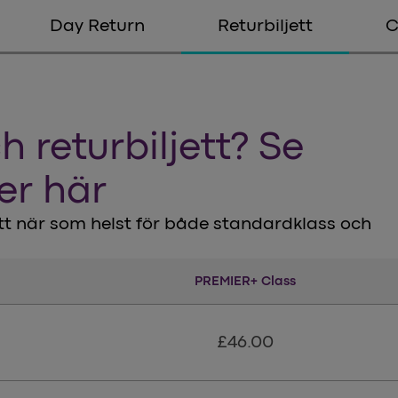
Day Return
Returbiljett
C
h returbiljett? Se
ter här
tt när som helst för både standardklass och
d Class
PREMIER+ Class
Premier+ Class
£46.00