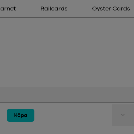
arnet
Railcards
Oyster Cards
Biljettdeta
keyboard_arrow_down
Köpa