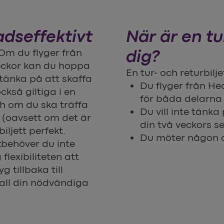
adseffektivt
När är en tur
. Om du flyger från
dig?
eckor kan du hoppa
En tur- och returbilje
tänka på att skaffa
Du flyger från H
ckså giltiga i en
för båda delarna 
h om du ska träffa
Du vill inte tänka
 (oavsett om det är
din två veckors s
iljett perfekt.
Du möter någon a
t
behöver du inte
 flexibiliteten att
 tillbaka till
all din nödvändiga