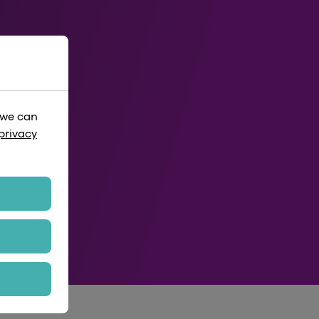
 we can
privacy