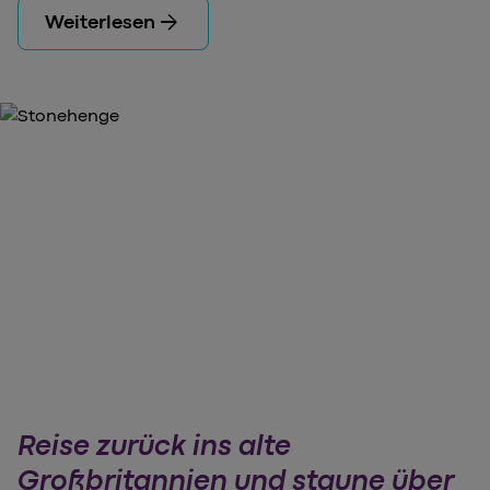
arrow_forward
Weiterlesen
Reise zurück ins alte
Großbritannien und staune über