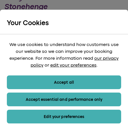
Stonehenge
Machen Sie eine Reise außerhalb von London
und sehen Sie Stonehenge, das Wunder des
Your Cookies
alten Großbritanniens.
We use cookies to understand how customers use
arrow_forward
Weiterlesen
our website so we can improve your booking
experience. For more information read
our privacy
policy
or
edit your preferences
.
Accept all
Accept essential and performance only
Edit your preferences