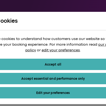
Cookies
Erkunden Sie London mit Jack the Ripper
pper Walking Tour:
 cookies to understand how customers use our website so
tten des viktorian
e your booking experience. For more information read
our 
policy
or
edit your preferences
.
Accept all
Accept essential and performance only
Edit your preferences