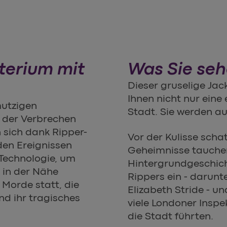
sterium mit
Was Sie seh
Dieser gruselige Ja
Ihnen nicht nur eine
mutzigen
Stadt. Sie werden au
 der Verbrechen
 sich dank Ripper-
Vor der Kulisse scha
den Ereignissen
Geheimnisse tauchen 
 Technologie, um
Hintergrundgeschich
h in der Nähe
Rippers ein - darun
 Morde statt, die
Elizabeth Stride - un
nd ihr tragisches
viele Londoner Inspe
die Stadt führten.