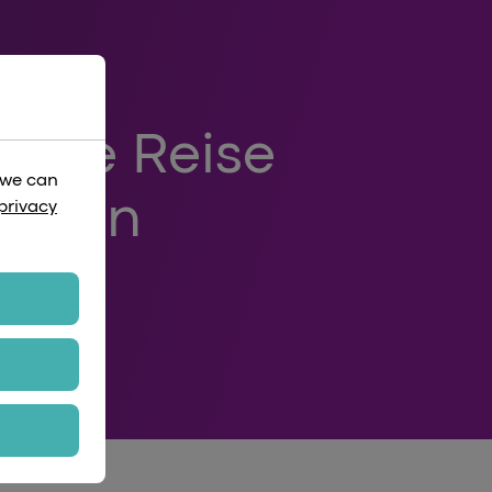
 Eine Reise
 we can
ischen
privacy