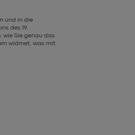
n und in die
ns des 19.
, wie Sie genau das
lem widmet, was mit
 IST EINES DER GRÖSSTEN UNGELÖSTEN RÄTSEL DER