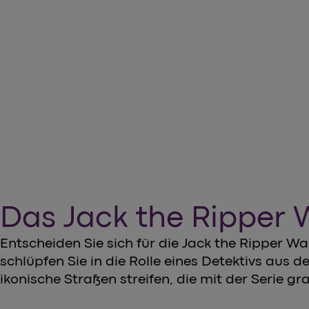
Erkunden Sie Whitechapel
arrow_forward
Buchen Sie jetzt Ihre Tickets
Das Jack the Ripper W
Entscheiden Sie sich für die Jack the Ripper W
schlüpfen Sie in die Rolle eines Detektivs aus 
ikonische Straßen streifen, die mit der Serie 