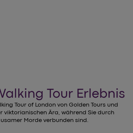
 bei einem Jack The Ripper
alking Tour Erlebnis
alking Tour of London von Golden Tours und
der viktorianischen Ära, während Sie durch
grausamer Morde verbunden sind.