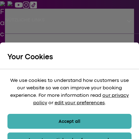
keyboard_arrow_down
NÜTZLICHE LINKS
keyboard_arrow_down
UNTERSTÜTZEN
Your Cookies
keyboard_arrow_down
KÖRPERSCHAFTLICH
We use cookies to understand how customers use
our website so we can improve your booking
keyboard_arrow_down
experience. For more information read
our privacy
RECHTLICH
policy
or
edit your preferences
.
keyboard_arrow_down
ZAHLUNGSMETHODEN
Accept all