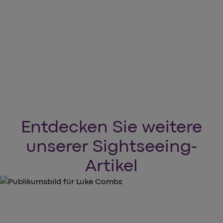
arrow_forward
Tickets buchen
Entdecken Sie weitere
unserer Sightseeing-
Artikel