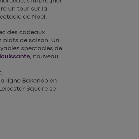
morceau, s’imprégner
re un tour sur la
ectacle de Noël.
vec des cadeaux
s plats de saison. Un
oyables spectacles de
louissante
, nouveau
t.
la ligne Bakerloo en
 Leicester Square se