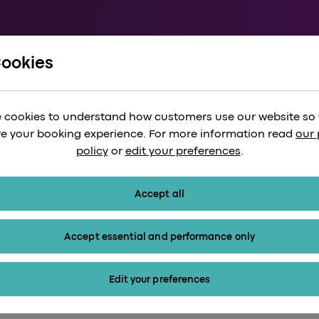
Cookies
que
/
Marchés et événements de Noël à Londres
la magie de Noël 
 cookies to understand how customers use our website so
ommence avec Heathrow Express
e your booking experience. For more information read
our 
policy
or
edit your preferences
.
Accept all
Accept essential and performance only
Edit your preferences