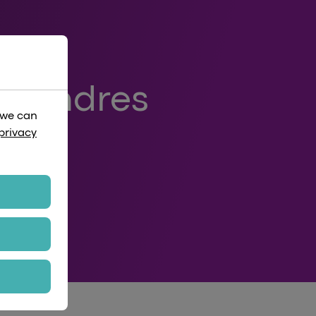
à Londres
 we can
privacy