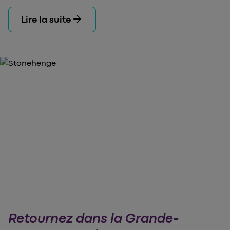
arrow_forward
Lire la suite
Retournez dans la Grande-