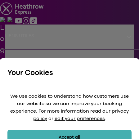
keyboard_arrow_down
LIENS UTILES
keyboard_arrow_down
SOUTIEN
Your Cookies
keyboard_arrow_down
CORPORATIF
We use cookies to understand how customers use
our website so we can improve your booking
keyboard_arrow_down
experience. For more information read
our privacy
LÉGAL
policy
or
edit your preferences
.
keyboard_arrow_down
MÉTHODES DE PAIEMENT
Accept all