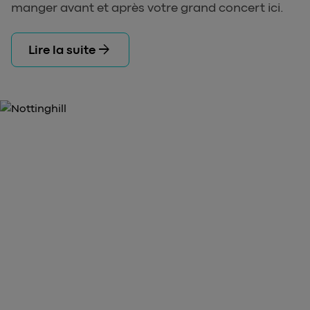
manger avant et après votre grand concert ici.
arrow_forward
Lire la suite