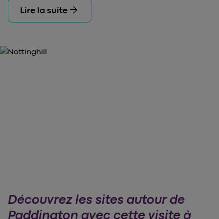
arrow_forward
Lire la suite
Découvrez les sites autour de
Paddington avec cette visite à