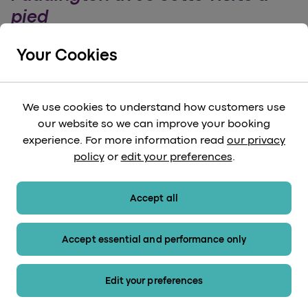
pied
Profitez pleinement des attractions et des
choses à voir autour de Paddington grâce à
Your Cookies
cette visite guidée à pied par nous chez
Heathrow Express
We use cookies to understand how customers use
our website so we can improve your booking
arrow_forward
Lire la suite
experience. For more information read
our privacy
policy
or
edit your preferences
.
Accept all
Accept essential and performance only
Edit your preferences