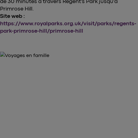
de 30 minutes à travers Regent’s Park jusqu’à
Primrose Hill.
Site web :
https://www.royalparks.org.uk/visit/parks/regents-
park-primrose-hill/primrose-hill
ACHETEZ VOS BILLETS DÈS MAINTENANT
Achetez vos billets pour
Heathrow Express ici
arrow_forward
Réservez vos billets