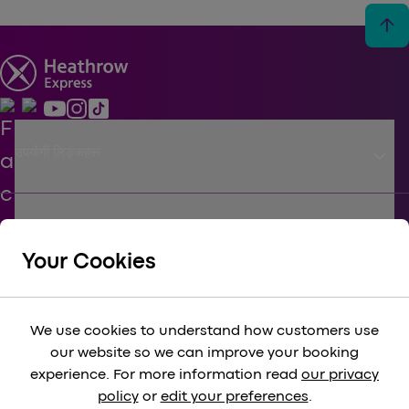
arrow_upward
keyboard_arrow_down
उपयोगी लिङ्कहरू
keyboard_arrow_down
जीविका
Your Cookies
keyboard_arrow_down
कॉर्पोरेट
We use cookies to understand how customers use
our website so we can improve your booking
keyboard_arrow_down
experience. For more information read
our privacy
विधि-सम्‍मत
policy
or
edit your preferences
.