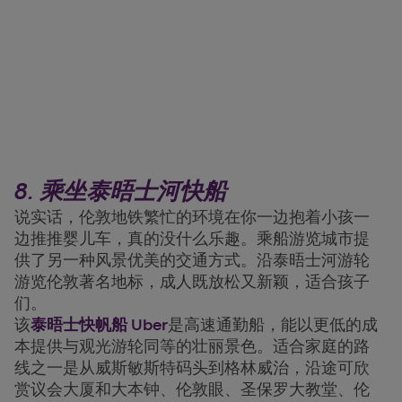
8. 乘坐泰晤士河快船
说实话，伦敦地铁繁忙的环境在你一边抱着小孩一
边推推婴儿车，真的没什么乐趣。乘船游览城市提
供了另一种风景优美的交通方式。沿泰晤士河游轮
游览伦敦著名地标，成人既放松又新颖，适合孩子
们。
该
泰晤士快帆船 Uber
是高速通勤船，能以更低的成
本提供与观光游轮同等的壮丽景色。适合家庭的路
线之一是从威斯敏斯特码头到格林威治，沿途可欣
赏议会大厦和大本钟、伦敦眼、圣保罗大教堂、伦