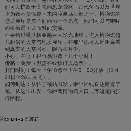
长的蓝鲸骨骼，悬挂在天花板上，气势磅礴。家庭
们可以惊叹于高耸的恐龙骨骼、古代化石以及世界
上为数不多保存下来的渡渡鸟头部之一。博物馆的
恐龙展厅是孩子们的另一个亮点，他们可以与咆哮
的机械霸王龙面对面交流。
不要错过乘扶梯穿越巨大发光地球，进入博物馆超
凡脱俗的太空与地质展厅，在那里你可以近距离看
到真实的太空岩石、陨石和月尘。
小心，在这里很容易浪费上几个小时！
价格：
免费（但需在线预订入场票）。
开门时间：
每天上午10点至下午5：50开放（12月
24日至26日关闭）。
如何到达：
从帕丁顿站出发，乘坐环线直达南肯辛
顿。从这里出发，你距离博物馆入口只有短短的步
行路程。