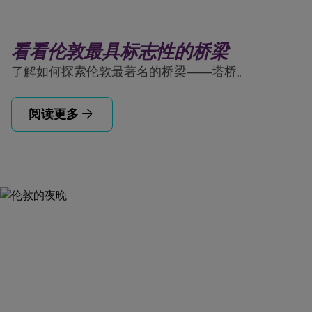
看看伦敦最具标志性的桥梁
了解如何探索伦敦最著名的桥梁——塔桥。
arrow_forward
阅读更多