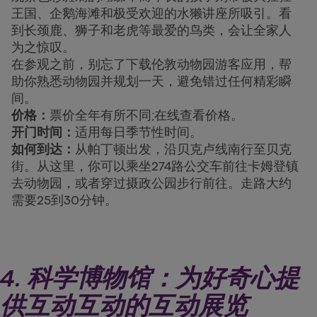
王国、企鹅海滩和极受欢迎的水獭讲座所吸引。看
到长颈鹿、狮子和老虎等最爱的鸟类，会让全家人
为之惊叹。
在参观之前，别忘了下载伦敦动物园游客应用，帮
助你熟悉动物园并规划一天，避免错过任何精彩瞬
间。
价格：
票价全年有所不同;在线查看价格。
开门时间：
适用每日季节性时间。
如何到达：
从帕丁顿出发，沿贝克卢线南行至贝克
街。从这里，你可以乘坐274路公交车前往卡姆登镇
去动物园，或者穿过摄政公园步行前往。走路大约
需要25到30分钟。
4. 科学博物馆：为好奇心提
供互动互动的互动展览