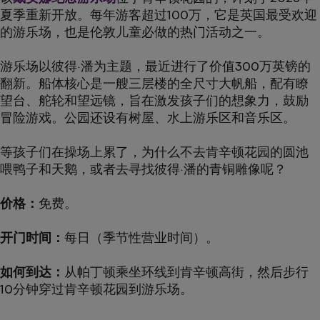
夏季重新开放。每年游客超过100万，它是英国最受欢迎
的游乐场，也是伦敦儿童必做的热门活动之一。
游乐场以彼得·潘为主题，最近进行了价值300万英镑的
翻新。船体核心是一艘三层楼的全尺寸大帆船，配有瞭
望台、舵轮和望远镜，旨在激发孩子们的想象力，鼓励
冒险游戏。公园还设有树屋、水上游乐区和音乐区。
等孩子们在操场上累了，为什么不去肯辛顿花园的圆池
喂鸭子和天鹅，或者去寻找彼得·潘的青铜雕像呢？
价格：
免费。
开门时间：
每日（季节性营业时间）。
如何到达：
从帕丁顿乘坐环线到肯辛顿高街，然后步行
10分钟穿过肯辛顿花园到游乐场。