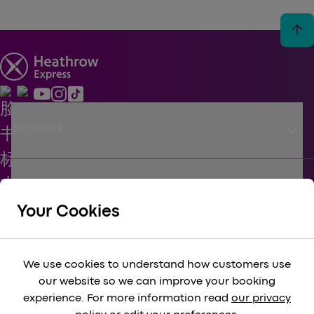
arrow_upward
keyboard_arrow_down
有用的链接
keyboard_arrow_down
支持
Your Cookies
keyboard_arrow_down
企业
We use cookies to understand how customers use
our website so we can improve your booking
keyboard_arrow_down
experience. For more information read
our privacy
法律