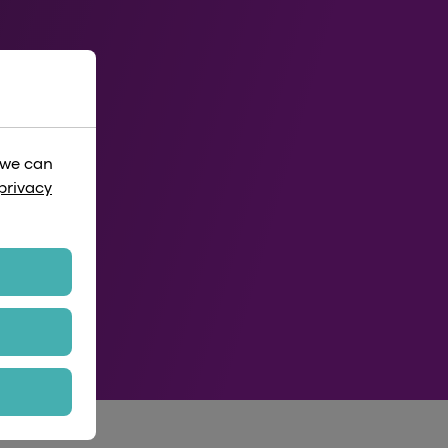
动
 we can
privacy