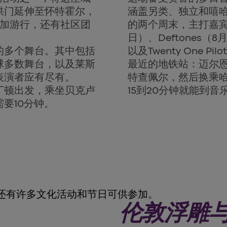
拱门延伸至怀特霍尔，
涵盖另类、独立和嘻
参加游行，还有社区团
的两个周末，主打嘉宾包括J
日）、Deftones（8月2
的多个舞台。其中包括
以及Twenty One Pi
球多数舞台，以及莱斯
最近的地铁站：迈尔
表演者应有尽有。
特查佩尔，然后换乘
丁顿出发，乘坐贝克卢
15到20分钟就能到音
要10分钟。
还有许多文化活动和节日可供参加。
伦敦浮雕