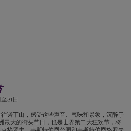
节
日至31日
前往诺丁山，感受这些声音、气味和景象，沉醉于
欧洲最大的街头节日，也是世界第二大狂欢节，将
鲁克格罗夫、韦斯特伯恩公园和韦斯特伯恩格罗夫