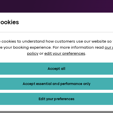
Cookies
026
敦最佳节日与文化活
 cookies to understand how customers use our website so
e your booking experience. For more information read
our 
policy
or
edit your preferences
.
Accept all
Accept essential and performance only
Edit your preferences