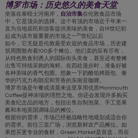
博罗市场：历史悠久的美食天堂
坐落在泰晤士河南岸，
自治市集
在伦敦食品市场
中，它是顶尖的选择。这个有顶的市场近千年来一
直为当地居民和游客提供美味的美食，自19世纪初
th
起成为该市最重要的市场之一
世纪以后
如今，它无疑是伦敦最受欢迎的食品市场，历史建
筑周围散布着100多个摊位。他们卖的应有尽有，
从特色熟食到诱人的国际街头美食，甚至还有整摊
出售可持续采购的海鲜。在四处漫步时，准备好被
各种美味的香气包围。想象一下奶酪馅烤面包、奢
华的巧克力布朗尼和芳香的东南亚咖喱。
博罗市场是午餐或清晨来这里享用优质Monmouth
Coffee提神浓缩的理想之地。你还会发现许多购买
美食纪念品的地方，包括出售自制泡菜、手工坚果
酱和本地英国调味品的摊位。
根据你的需求，市场已经被战略性地规划成适合你
的需求。前往三皇广场，浏览新鲜农产品摊位。如
果想买更专业的食材，Green Market是首选，而在