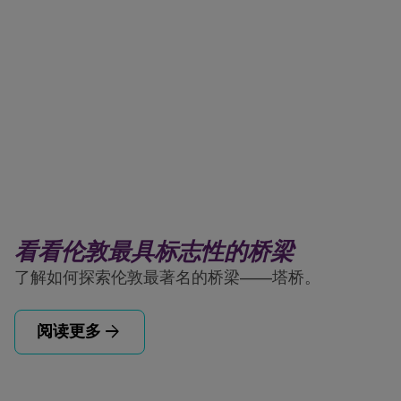
看看伦敦最具标志性的桥梁
了解如何探索伦敦最著名的桥梁——塔桥。
arrow_forward
阅读更多