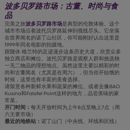
波多贝罗路市场：古董、时尚与食
品
完美之旅
波多贝罗路市场
是典型的伦敦体验。这个
城市市场沿着波托贝罗路延伸到视线尽头。它坐落
在世界闻名的诺丁山社区，你可能刚好认出这里是
1999年同名电影的拍摄地。
跟随休·格兰特的足迹漫步这条历史大道，欣赏众多
独立商店和摊位。波托贝罗路是观察人群和挑选独
一无二物品的理想地点。虽然这里主要以精彩的时
尚和古董闻名（尤其是在周六），但当你开始饿的
时候，这里也有丰富的美食选择。
请留意各种新鲜水果和蔬菜的摊位。或者去像BAO
Kusina和Falafel Point这样的地方，品尝美味的家
常菜。
开门时间：
每天开放时间为上午8点至晚上7点（周
六主要市场）
最近的地铁站：
诺丁山门（中央线、环线和区线）