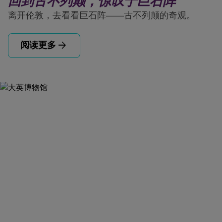
回到古不列颠，惊叹于巨石阵
离开伦敦，去看看巨石阵——古不列颠的奇观。
arrow_forward
阅读更多