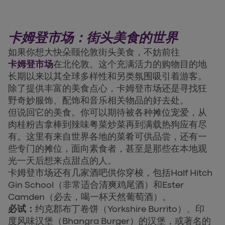
卡姆登市场：街头美食的世界
如果你想大快朵颐伦敦街头美食，不妨前往
卡姆登市场
在北伦敦。这个充满活力的购物目的地
长期以来以其全球多样性和另类氛围吸引着游客。
除了提供丰富的美食点心，卡姆登市场还是寻找狂
野奇妙服饰、配饰和音乐相关物品的好去处。
但说回它的美食。你可以期待被各种摊位宠爱，从
肉桂粉吉拿棒到辣味粤菜炒菜再到满载热狗应有尽
有。这里有来自世界各地的菜肴可供品尝，还有一
些专门的摊位，面向素食者，甚至是那些在本地观
光一天后想来点甜点的人。
卡姆登市场还有几家酒吧供你穿梭，包括Half Hitch
Gin School（非常适合清爽鸡尾酒）和Ester
Camden（必去，喝一杯天然葡萄酒）。
必试：
约克郡布丁卷饼（Yorkshire Burrito）、印
度风味汉堡（Bhangra Burger）的汉堡，或著名的