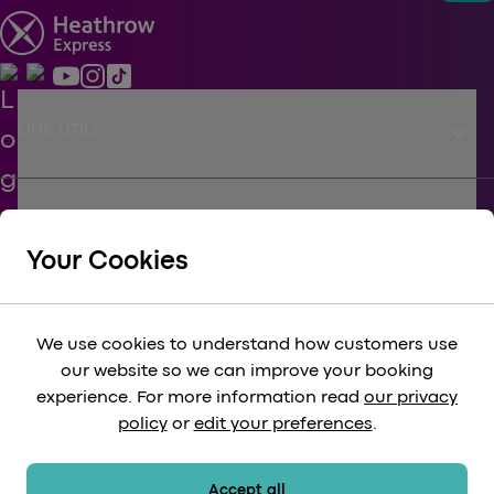
keyboard_arrow_down
LINK UTILI
keyboard_arrow_down
APPOGGIARE
Your Cookies
keyboard_arrow_down
CORPORATIVO
We use cookies to understand how customers use
our website so we can improve your booking
keyboard_arrow_down
experience. For more information read
our privacy
LEGALE
policy
or
edit your preferences
.
keyboard_arrow_down
METODI DI PAGAMENTO
Accept all