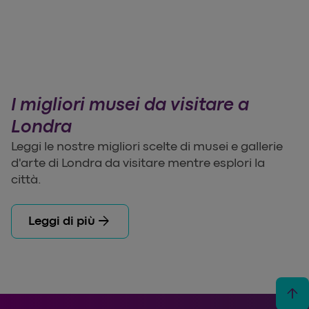
I migliori musei da visitare a
Londra
Leggi le nostre migliori scelte di musei e gallerie
d'arte di Londra da visitare mentre esplori la
città.
arrow_forward
Leggi di più
arrow_upward