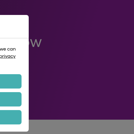
throw
 we can
privacy