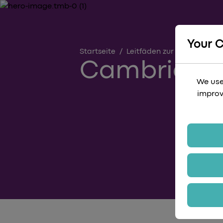
Your 
Startseite
/
Leitfäden zur Reiseplanun
Cambridge
We use
improv