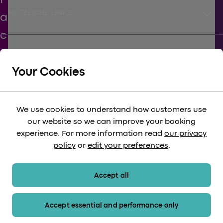
keyboard_arrow_down
NÜTZLICHE LINKS
keyboard_arrow_down
UNTERSTÜTZEN
Your Cookies
keyboard_arrow_down
KÖRPERSCHAFTLICH
We use cookies to understand how customers use
our website so we can improve your booking
keyboard_arrow_down
experience. For more information read
our privacy
RECHTLICH
policy
or
edit your preferences
.
keyboard_arrow_down
ZAHLUNGSMETHODEN
Accept all
Accept essential and performance only