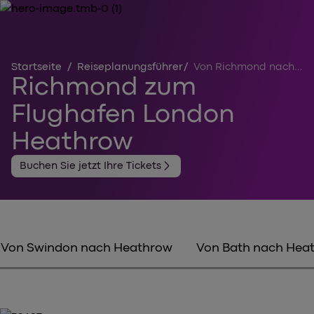
Startseite
/
Reiseplanungsführer
/
Von Richmond nach Heathrow
Richmond zum
Flughafen London
Heathrow
arrow_forward_ios
Buchen Sie jetzt Ihre Tickets
Von Swindon nach Heathrow
Von Bath nach Hea