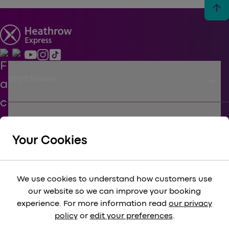
arrow_upward
keyboard_arrow_down
उपयोगी लिङ्कहरू
keyboard_arrow_down
जीविका
Your Cookies
keyboard_arrow_down
कॉर्पोरेट
We use cookies to understand how customers use
our website so we can improve your booking
keyboard_arrow_down
experience. For more information read
our privacy
विधि-सम्‍मत
policy
or
edit your preferences
.