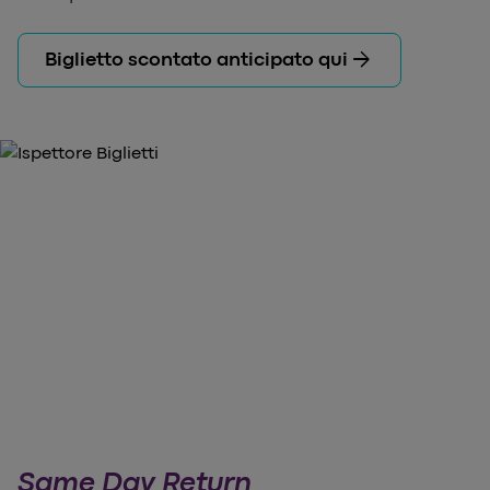
arrow_forward
Biglietto scontato anticipato qui
Same Day Return