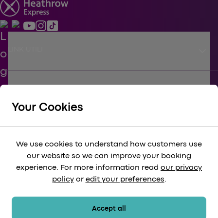
keyboard_arrow_down
LINK UTILI
keyboard_arrow_down
APPOGGIARE
Your Cookies
keyboard_arrow_down
CORPORATIVO
We use cookies to understand how customers use
our website so we can improve your booking
keyboard_arrow_down
experience. For more information read
our privacy
LEGALE
policy
or
edit your preferences
.
keyboard_arrow_down
METODI DI PAGAMENTO
Accept all