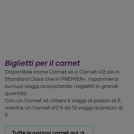
Biglietti per il carnet
Disponibile come Carnet x6 o Carnet x12 sia in
Standard Class che in PREMIER+, risparmierai
sui tuoi viaggi acquistando i biglietti in grandi
quantità.
Con un Carnet x6 ottieni 6 viaggi al prezzo di 5,
mentre un Carnet x12 ti dà 12 viaggi al prezzo di
9.
arrow_forward
Tutte le opzioni carnet qui