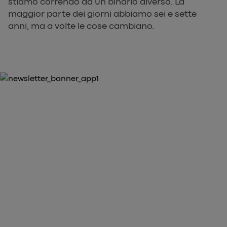
stiamo correndo da un binario diverso. La
maggior parte dei giorni abbiamo sei e sette
anni, ma a volte le cose cambiano.
10% DI SCONTO SUL TUO PRIMO ACQUISTO
Scarica l'app Heathrow Express
arrow_forward
Scarica la nostra App