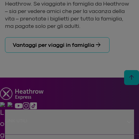
Heathrow. Se viaggiate in famiglia da Heathrow
– sia per vedere amici che per la vacanza della
vita – prenotate i biglietti per tutta la famiglia,
ma pagate solo per gli adulti.
arrow_forward
Vantaggi per viaggi in famiglia
arrow_upward
keyboard_arrow_down
LINK UTILI