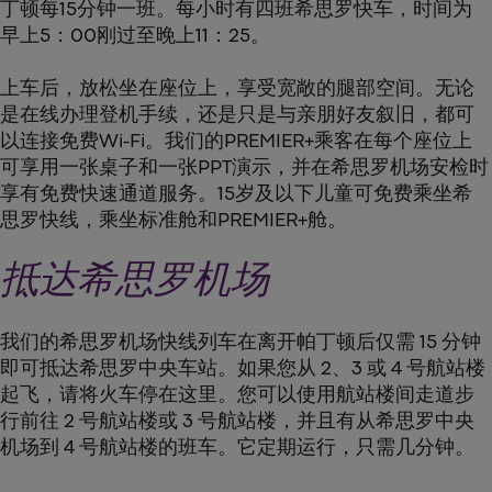
丁顿每15分钟一班。每小时有四班希思罗快车，时间为
早上5：00刚过至晚上11：25。
上车后，放松坐在座位上，享受宽敞的腿部空间。无论
是在线办理登机手续，还是只是与亲朋好友叙旧，都可
以连接免费Wi-Fi。我们的PREMIER+乘客在每个座位上
可享用一张桌子和一张PPT演示，并在希思罗机场安检时
享有免费快速通道服务。15岁及以下儿童可免费乘坐希
思罗快线，乘坐标准舱和PREMIER+舱。
抵达希思罗机场
我们的希思罗机场快线列车在离开帕丁顿后仅需 15 分钟
即可抵达希思罗中央车站。如果您从 2、3 或 4 号航站楼
起飞，请将火车停在这里。您可以使用航站楼间走道步
行前往 2 号航站楼或 3 号航站楼，并且有从希思罗中央
机场到 4 号航站楼的班车。它定期运行，只需几分钟。