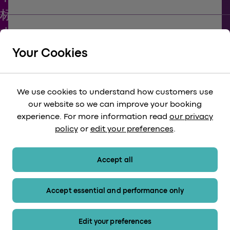
keyboard_arrow_down
支持
Your Cookies
keyboard_arrow_down
企业
We use cookies to understand how customers use
our website so we can improve your booking
keyboard_arrow_down
experience. For more information read
our privacy
法律
policy
or
edit your preferences
.
keyboard_arrow_down
付款方式
Accept all
Accept essential and performance only
网站地图
Edit your preferences
© 2026希思罗快线。保留所有权利