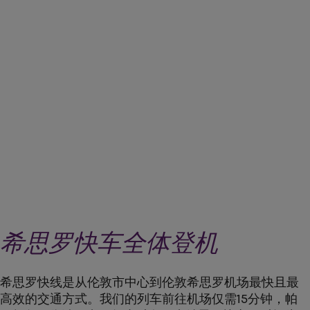
首次购买可享受 10% 的折扣
下载希思罗机场快线应用程序
arrow_forward
下载我们的应用程序
希思罗快车全体登机
希思罗快线是从伦敦市中心到伦敦希思罗机场最快且最
高效的交通方式。我们的列车前往机场仅需15分钟，帕