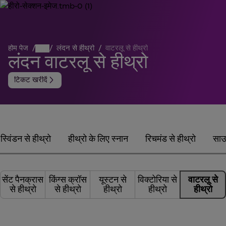
होम पेज
/
...
/
लंदन से हीथ्रो
/
वाटरलू से हीथ्रो
लंदन वाटरलू से हीथ्रो
arrow_forward_ios
टिकट खरीदें
स्विंडन से हीथ्रो
हीथ्रो के लिए स्नान
रिचमंड से हीथ्रो
साउथ
सेंट पैनक्रास
किंग्स क्रॉस
यूस्टन से
विक्टोरिया से
वाटरलू से
से हीथ्रो
से हीथ्रो
हीथ्रो
हीथ्रो
हीथ्रो