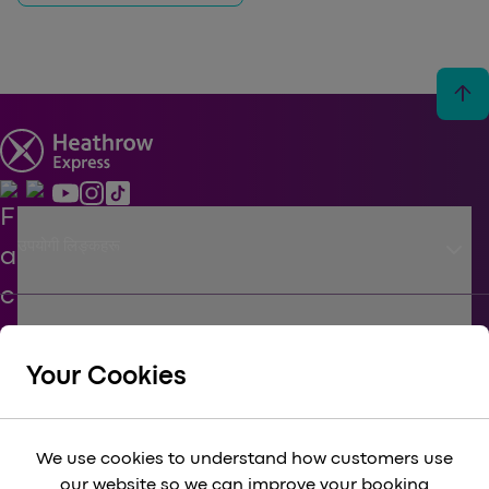
arrow_upward
keyboard_arrow_down
उपयोगी लिङ्कहरू
keyboard_arrow_down
जीविका
Your Cookies
keyboard_arrow_down
कॉर्पोरेट
We use cookies to understand how customers use
our website so we can improve your booking