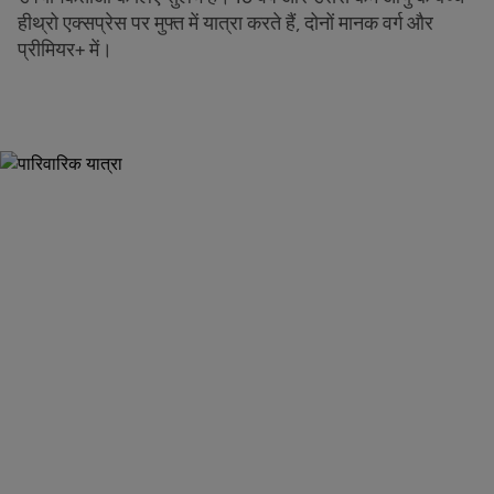
हीथ्रो एक्सप्रेस पर मुफ्त में यात्रा करते हैं, दोनों मानक वर्ग और
प्रीमियर+ में।
अब अपने टिकट ले लो
अपने हीथ्रो एक्सप्रेस टिकट खरीदें यहाँ
arrow_forward
टिकट बुक करें