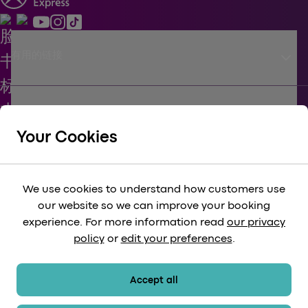
keyboard_arrow_down
有用的链接
keyboard_arrow_down
支持
Your Cookies
keyboard_arrow_down
企业
We use cookies to understand how customers use
our website so we can improve your booking
keyboard_arrow_down
experience. For more information read
our privacy
法律
policy
or
edit your preferences
.
keyboard_arrow_down
付款方式
Accept all