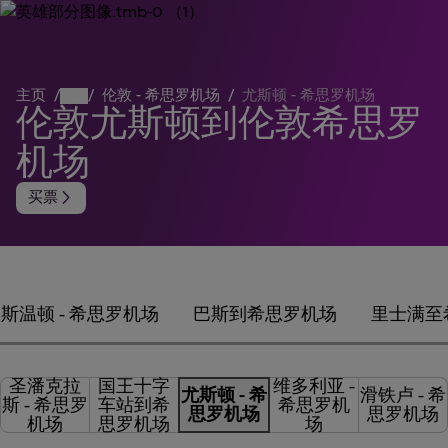
主页
/
...
/
伦敦 - 希思罗机场
/
尤斯顿 - 希思罗机场
伦敦尤斯顿到伦敦希思罗
机场
arrow_forward_ios
买票
斯温顿 - 希思罗机场
巴斯到希思罗机场
里士满至
圣潘克拉
国王十字
维多利亚 -
尤斯顿 - 希
滑铁卢 - 希
斯 - 希思罗
车站到希
希思罗机
思罗机场
思罗机场
机场
思罗机场
场