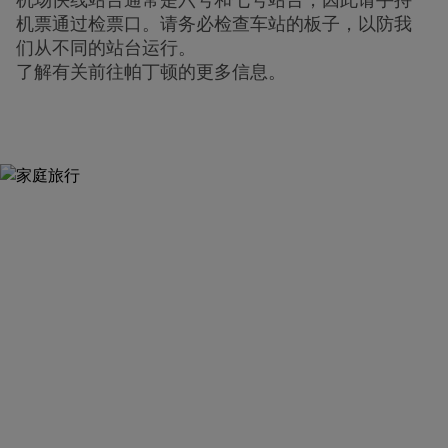
机场快线站台通常是六号和七号站台，因此请手持
机票通过检票口。请务必检查车站的板子，以防我
们从不同的站台运行。
了解有关前往帕丁顿的更多信息。
立即抢票
在此处购买希思罗机场特快车票
arrow_forward
购票