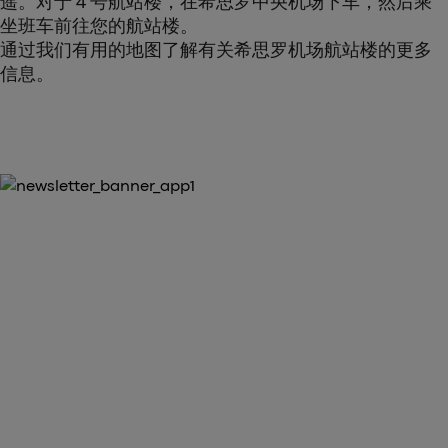
遥。对于 4 号航站楼，在希思罗中央机场下车，然后乘
坐班车前往您的航站楼。
通过我们有用的地图了解有关希思罗机场航站楼的更多
信息。
首次购买可享受 10% 的折扣
下载希思罗机场快线应用程序
arrow_forward
下载我们的应用程序